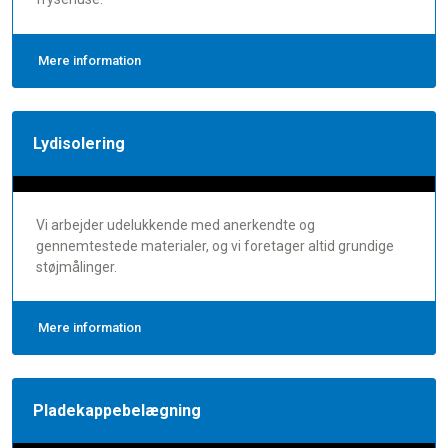
Mere information
Lydisolering
Vi arbejder udelukkende med anerkendte og
gennemtestede materialer, og vi foretager altid grundige
støjmålinger.
Mere information
Pladekappebelægning